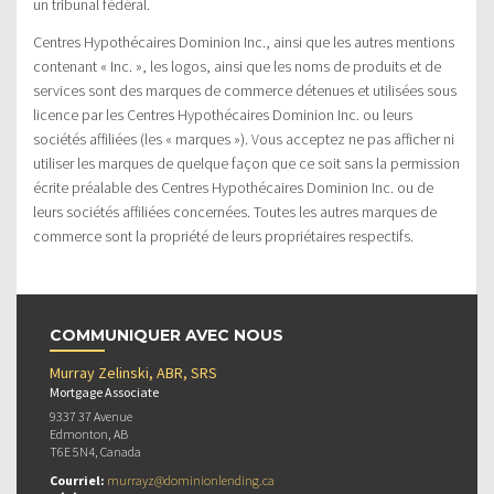
un tribunal fédéral.
Centres Hypothécaires Dominion Inc., ainsi que les autres mentions
contenant « Inc. », les logos, ainsi que les noms de produits et de
services sont des marques de commerce détenues et utilisées sous
licence par les Centres Hypothécaires Dominion Inc. ou leurs
sociétés affiliées (les « marques »). Vous acceptez ne pas afficher ni
utiliser les marques de quelque façon que ce soit sans la permission
écrite préalable des Centres Hypothécaires Dominion Inc. ou de
leurs sociétés affiliées concernées. Toutes les autres marques de
commerce sont la propriété de leurs propriétaires respectifs.
COMMUNIQUER AVEC NOUS
Murray Zelinski, ABR, SRS
Mortgage Associate
9337 37 Avenue
Edmonton, AB
T6E 5N4, Canada
Courriel:
murrayz@dominionlending.ca