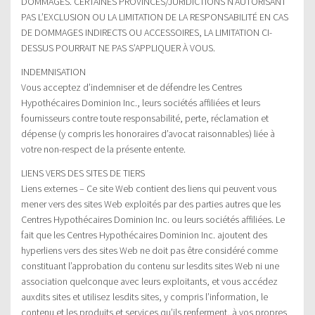
DOMMAGES. CERTAINES PROVINCES/JURIDICTIONS N’AUTORISANT
PAS L’EXCLUSION OU LA LIMITATION DE LA RESPONSABILITÉ EN CAS
DE DOMMAGES INDIRECTS OU ACCESSOIRES, LA LIMITATION CI-
DESSUS POURRAIT NE PAS S’APPLIQUER À VOUS.
INDEMNISATION
Vous acceptez d’indemniser et de défendre les Centres
Hypothécaires Dominion Inc., leurs sociétés affiliées et leurs
fournisseurs contre toute responsabilité, perte, réclamation et
dépense (y compris les honoraires d’avocat raisonnables) liée à
votre non-respect de la présente entente.
LIENS VERS DES SITES DE TIERS
Liens externes – Ce site Web contient des liens qui peuvent vous
mener vers des sites Web exploités par des parties autres que les
Centres Hypothécaires Dominion Inc. ou leurs sociétés affiliées. Le
fait que les Centres Hypothécaires Dominion Inc. ajoutent des
hyperliens vers des sites Web ne doit pas être considéré comme
constituant l’approbation du contenu sur lesdits sites Web ni une
association quelconque avec leurs exploitants, et vous accédez
auxdits sites et utilisez lesdits sites, y compris l’information, le
contenu et les produits et services qu’ils renferment, à vos propres