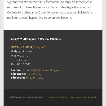
signent tout simplement leur formulaire de renouvellement et le
retournent. Utilisez les services d’un courtier hypothécaire des
Centres Hypothécaires Dominion pour vous assurer d’obtenir le
meilleur produit hypothécaire selon vos besoins!
COMMUNIQUER AVEC NOUS
Murray Zelinski, ABR, SRS
Mortgage Associate
9337 37 Avenue
Edmonton, AB
T6E 5N4, Canada
Courriel:
murrayz@dominionlending.ca
Téléphone:
780719-9422
Télécopieur:
780447-0157
© 2026 Centres Hypothécaires Dominion
Conditions d’utilisation
|
Politique de confidentialité