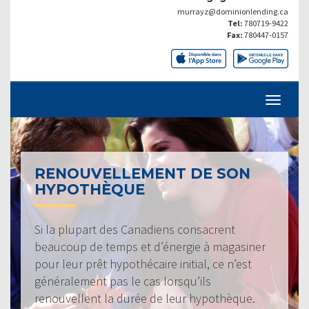
murrayz@dominionlending.ca
Tel:
780719-9422
Fax:
780447-0157
RENOUVELLEMENT DE SON
HYPOTHÈQUE
Si la plupart des Canadiens consacrent
beaucoup de temps et d’énergie à magasiner
pour leur prêt hypothécaire initial, ce n’est
généralement pas le cas lorsqu’ils
renouvellent la durée de leur hypothèque.