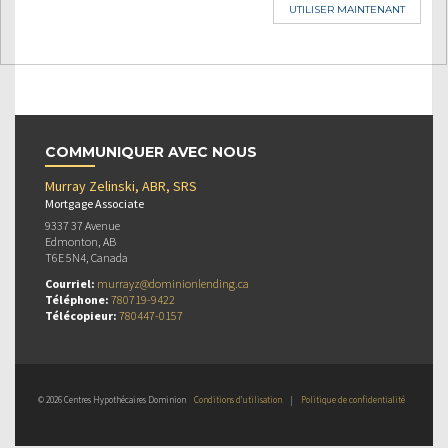
UTILISER MAINTENANT
COMMUNIQUER AVEC NOUS
Murray Zelinski, ABR, SRS
Mortgage Associate
9337 37 Avenue
Edmonton, AB
T6E 5N4, Canada
Courriel:
murrayz@dominionlending.ca
Téléphone:
780719-9422
Télécopieur:
780447-0157
© 2026 Centres Hypothécaires Dominion
Conditions d’utilisation
|
Politique de confidentialité