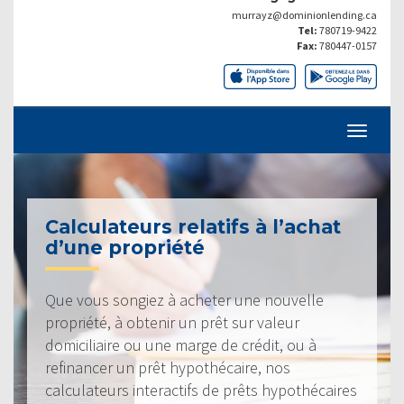
murrayz@dominionlending.ca
Tel:
780719-9422
Fax:
780447-0157
Calculateurs relatifs à l’achat
d’une propriété
Que vous songiez à acheter une nouvelle
propriété, à obtenir un prêt sur valeur
domiciliaire ou une marge de crédit, ou à
refinancer un prêt hypothécaire, nos
calculateurs interactifs de prêts hypothécaires